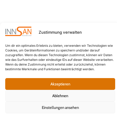
(Gratis
jede
aus
Situation
ganz
die
Österreich)
beste
Zustimmung verwalten
Mail:
individuelle
info
innsan.at
Lösung
@
Um dir ein optimales Erlebnis zu bieten, verwenden wir Technologien wie
für Sie
Cookies, um Geräteinformationen zu speichern und/oder darauf
zuzugreifen. Wenn du diesen Technologien zustimmst, können wir Daten
zu
wie das Surfverhalten oder eindeutige IDs auf dieser Website verarbeiten.
finden.
Wenn du deine Zustimmung nicht erteilst oder zurückziehst, können
bestimmte Merkmale und Funktionen beeinträchtigt werden.
Interner
Bereich
Akzeptieren
Ablehnen
© 2025 InnSAN – AquaPower W. GmbH
Einstellungen ansehen