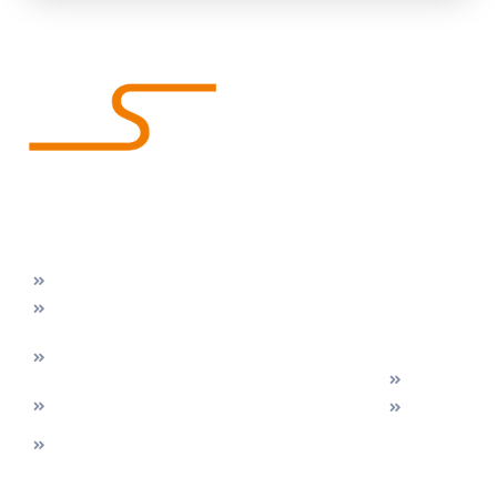
Wir machen Bäder glücklich!
Unsere
Kontakt
Gratis &
Kontakt
Leistungen
Zentrale
unverbindlich
Prosdorf
Badsanierung
43
Prosdorf
Jetzt
Duschsanierung
0800 180
43
Beratungstermin
080
Wanne
A-8081
bei
zur
info@innsan
Heiligenkreuz
Ihnen
Dusche
Impressum
Badewannentüre
am
vor Ort
Datenschutz
WC
Waasen
sichern!
Sanierung
Tel.:
Individuelle