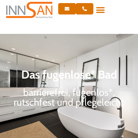
Das fugenlose* Bad
barrierefrei, fugenlos*,
rutschfest und pflegeleicht