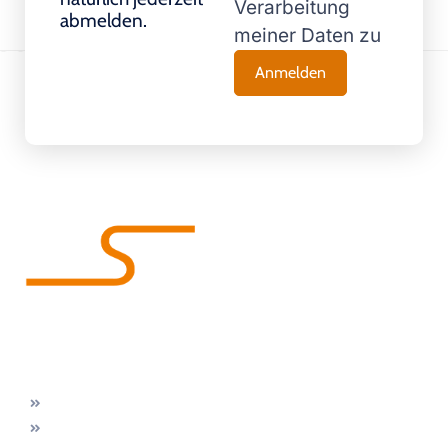
Verarbeitung
abmelden.
meiner Daten zu
Wir machen Bäder glücklich!
Unsere
Kontakt
Gratis &
Kontakt
Leistungen
Zentrale
unverbindlich
Prosdorf
Badsanierung
43
Prosdorf
Jetzt
Duschsanierung
0800 180
43
Beratungstermin