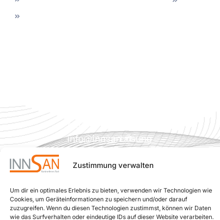
am
vor Ort
Datenschutz
WC
Waasen
sichern!
Sanierung
Tel.:
Individuelle
0800
Badberatung,
180 080
um für
(Gratis
jede
aus
Situation
ganz
die
Österreich)
beste
Mail:
individuelle
info
innsan.at
Lösung
@
für Sie
Zustimmung verwalten
zu
finden.
Um dir ein optimales Erlebnis zu bieten, verwenden wir Technologien wie
Interner
Cookies, um Geräteinformationen zu speichern und/oder darauf
Bereich
zuzugreifen. Wenn du diesen Technologien zustimmst, können wir Daten
wie das Surfverhalten oder eindeutige IDs auf dieser Website verarbeiten.