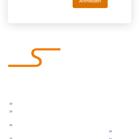
Wir machen Bäder glücklich!
Unsere
Kontakt
Gratis &
Kontakt
Leistungen
Zentrale
unverbindlich
Prosdorf
Badsanierung
43
Prosdorf
Jetzt
Duschsanierung
0800 180
43
Beratungstermin
080
Wanne
A-8081
bei
zur
info@innsan
Heiligenkreuz
Ihnen
Dusche
Impressum
Badewannentüre