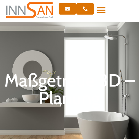
Maßgetreue 3D –
Planung