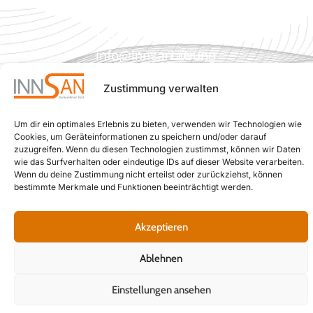
Österreich)
beste
Mail:
individuelle
info
innsan.at
Lösung
@
für Sie
Zustimmung verwalten
zu
finden.
Um dir ein optimales Erlebnis zu bieten, verwenden wir Technologien wie
Cookies, um Geräteinformationen zu speichern und/oder darauf
Interner
zuzugreifen. Wenn du diesen Technologien zustimmst, können wir Daten
Bereich
wie das Surfverhalten oder eindeutige IDs auf dieser Website verarbeiten.
Wenn du deine Zustimmung nicht erteilst oder zurückziehst, können
bestimmte Merkmale und Funktionen beeinträchtigt werden.
© 2025 InnSAN – AquaPower W. GmbH
Akzeptieren
Ablehnen
Einstellungen ansehen