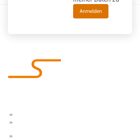
Wir machen Bäder glücklich!
Unsere
Kontakt
Gratis &
Kontakt
Leistungen
Zentrale
unverbindlich
Prosdorf
Badsanierung
43
Prosdorf
Jetzt
Duschsanierung
0800 180
43
Beratungstermin
080
Wanne
A-8081
bei
zur
info@innsan