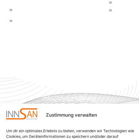
Heiligenkreuz
Ihnen
Dusche
Impressum
Badewannentüre
am
vor Ort
Datenschutz
WC
Waasen
sichern!
Sanierung
Tel.:
Individuelle
0800
Badberatung,
180 080
um für
(Gratis
jede
aus
Situation
ganz
die
Österreich)
beste
Mail:
individuelle
info
innsan.at
Lösung
@
für Sie
zu
Zustimmung verwalten
finden.
Um dir ein optimales Erlebnis zu bieten, verwenden wir Technologien wie
Interner
Cookies, um Geräteinformationen zu speichern und/oder darauf